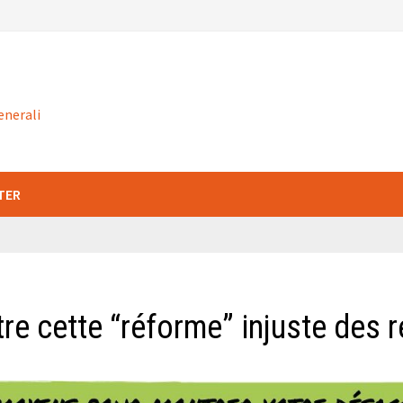
enerali
TER
 cette “réforme” injuste des re