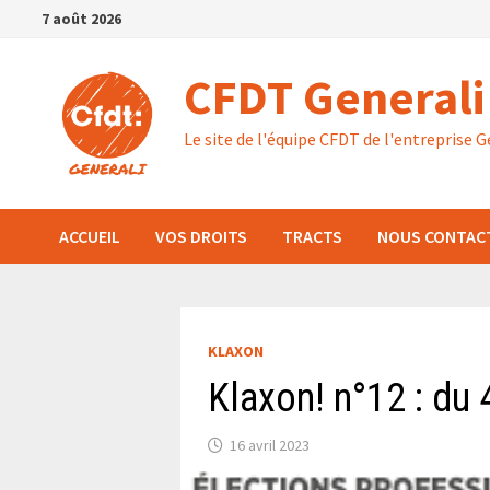
Passer
7 août 2026
au
contenu
CFDT Generali
Le site de l'équipe CFDT de l'entreprise G
ACCUEIL
VOS DROITS
TRACTS
NOUS CONTAC
KLAXON
Klaxon! n°12 : du
16 avril 2023