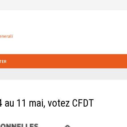
enerali
TER
 4 au 11 mai, votez CFDT