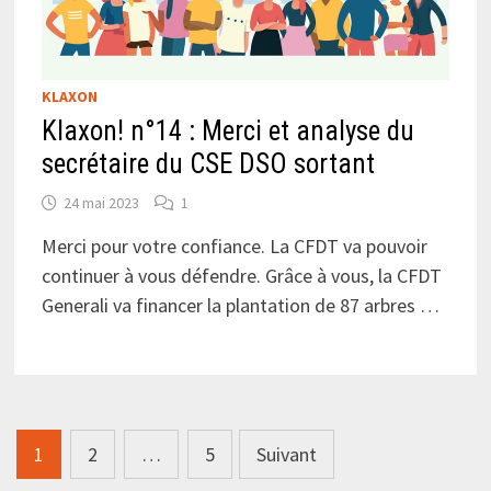
KLAXON
Klaxon! n°14 : Merci et analyse du
secrétaire du CSE DSO sortant
24 mai 2023
1
Merci pour votre confiance. La CFDT va pouvoir
continuer à vous défendre. Grâce à vous, la CFDT
Generali va financer la plantation de 87 arbres …
Pagination
1
2
…
5
Suivant
des